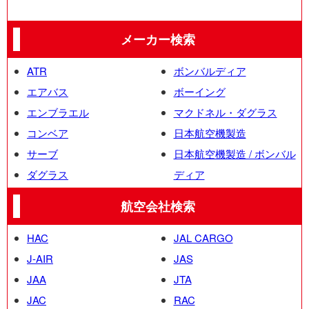
メーカー検索
ATR
ボンバルディア
エアバス
ボーイング
エンブラエル
マクドネル・ダグラス
コンベア
日本航空機製造
サーブ
日本航空機製造 / ボンバル
ダグラス
ディア
航空会社検索
HAC
JAL CARGO
J-AIR
JAS
JAA
JTA
JAC
RAC