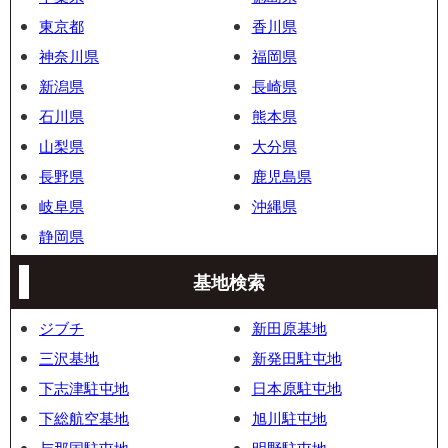
東京都
香川県
神奈川県
福岡県
新潟県
長崎県
石川県
熊本県
山梨県
大分県
長野県
鹿児島県
岐阜県
沖縄県
静岡県
基地検索
ジブチ
新田原基地
三沢基地
新発田駐屯地
下志津駐屯地
日本原駐屯地
下総航空基地
旭川駐屯地
与那国駐屯地
明野駐屯地