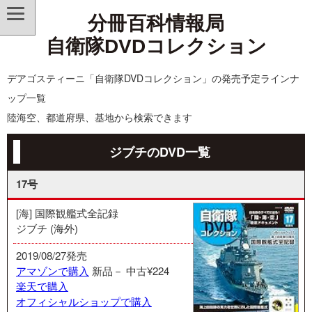
分冊百科情報局
自衛隊DVDコレクション
デアゴスティーニ「自衛隊DVDコレクション」の発売予定ラインナ
ップ一覧
陸海空、都道府県、基地から検索できます
ジブチのDVD一覧
17号
[海] 国際観艦式全記録
ジブチ (海外)
2019/08/27発売
アマゾンで購入
新品－
中古¥224
楽天で購入
オフィシャルショップで購入