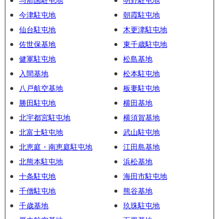
今津駐屯地
朝霞駐屯地
仙台駐屯地
木更津駐屯地
佐世保基地
東千歳駐屯地
健軍駐屯地
松島基地
入間基地
松本駐屯地
八戸航空基地
板妻駐屯地
勝田駐屯地
横田基地
北宇都宮駐屯地
横須賀基地
北富士駐屯地
武山駐屯地
北恵庭・南恵庭駐屯地
江田島基地
北熊本駐屯地
浜松基地
十条駐屯地
海田市駐屯地
千僧駐屯地
熊谷基地
千歳基地
玖珠駐屯地