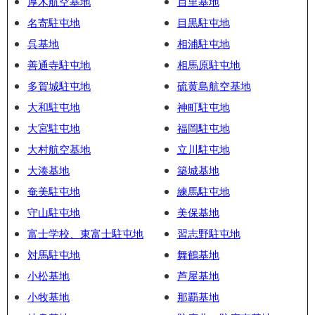
厚木航空基地
百里基地
名寄駐屯地
目黒駐屯地
呉基地
相浦駐屯地
善通寺駐屯地
相馬原駐屯地
多賀城駐屯地
硫黄島航空基地
大和駐屯地
神町駐屯地
大宮駐屯地
福岡駐屯地
大村航空基地
立川駐屯地
大湊基地
築城基地
奄美駐屯地
練馬駐屯地
守山駐屯地
美保基地
富士学校、東富士駐屯地
習志野駐屯地
対馬駐屯地
舞鶴基地
小松基地
芦屋基地
小牧基地
那覇基地