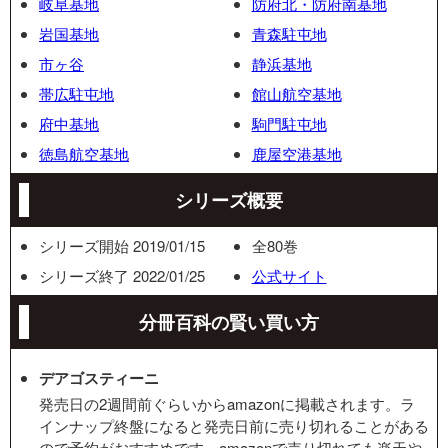
岐阜基地
防府北・防府南基地
岩国基地
青森駐屯地
市ヶ谷
静浜基地
帯広駐屯地
館山航空基地
府中基地
駒門駐屯地
徳島航空基地
鹿屋空港基地
シリーズ概要
シリーズ開始 2019/01/15
全80巻
シリーズ終了 2022/01/25
公式サイト
分冊百科の賢い買い方
デアゴスティーニ
発売日の2週間前ぐらいからamazonに掲載されます。ラ
インナップ終盤になると発売日前に売り切れることがある
ので予約がおすすめです。amazonで売り切れても楽天や