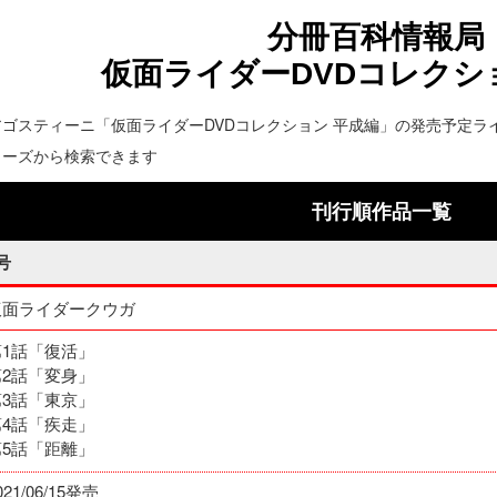
分冊百科情報局
仮面ライダーDVDコレクシ
アゴスティーニ「仮面ライダーDVDコレクション 平成編」の発売予定ラ
リーズから検索できます
刊行順作品一覧
号
仮面ライダークウガ
第1話「復活」
第2話「変身」
第3話「東京」
第4話「疾走」
第5話「距離」
021/06/15発売