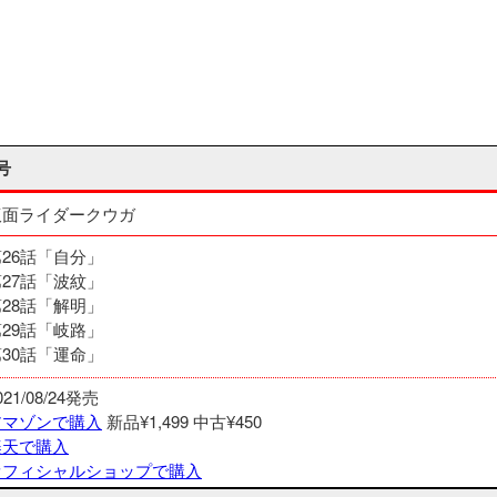
号
仮面ライダークウガ
第26話「自分」
第27話「波紋」
第28話「解明」
第29話「岐路」
第30話「運命」
021/08/24発売
アマゾンで購入
新品¥1,499
中古¥450
楽天で購入
オフィシャルショップで購入