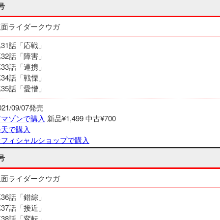
号
仮面ライダークウガ
第31話「応戦」
第32話「障害」
第33話「連携」
第34話「戦慄」
第35話「愛憎」
021/09/07発売
アマゾンで購入
新品¥1,499
中古¥700
楽天で購入
オフィシャルショップで購入
号
仮面ライダークウガ
第36話「錯綜」
第37話「接近」
第38話「変転」