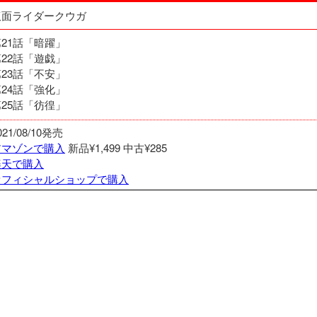
仮面ライダークウガ
第21話「暗躍」
第22話「遊戯」
第23話「不安」
第24話「強化」
第25話「彷徨」
021/08/10発売
アマゾンで購入
新品¥1,499
中古¥285
楽天で購入
オフィシャルショップで購入