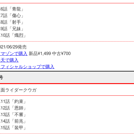
第6話「青龍」
第7話「傷心」
第8話「射手」
第9話「兄妹」
第10話「熾烈」
021/06/29発売
アマゾンで購入
新品¥1,499
中古¥700
楽天で購入
オフィシャルショップで購入
号
仮面ライダークウガ
第11話「約束」
第12話「恩師」
第13話「不審」
第14話「前兆」
第15話「装甲」