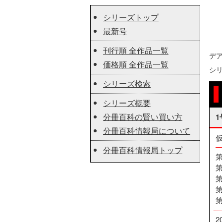
シリーズトップ
最新号
刊行順 全作品一覧
デ
価格順 全作品一覧
シ
シリーズ検索
シリーズ概要
分冊百科の賢い買い方
1
分冊百科情報局について
分冊百科情報局トップ
2