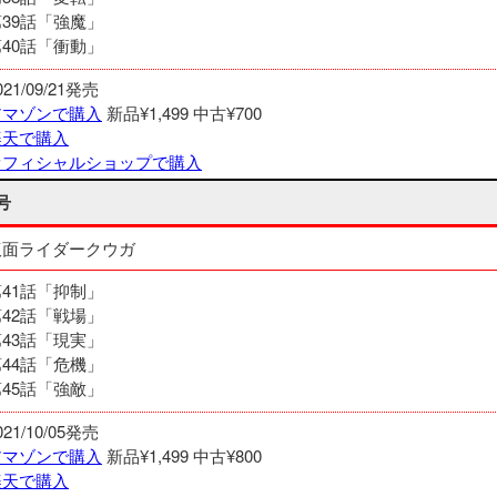
第39話「強魔」
第40話「衝動」
021/09/21発売
アマゾンで購入
新品¥1,499
中古¥700
楽天で購入
オフィシャルショップで購入
号
仮面ライダークウガ
第41話「抑制」
第42話「戦場」
第43話「現実」
第44話「危機」
第45話「強敵」
021/10/05発売
アマゾンで購入
新品¥1,499
中古¥800
楽天で購入