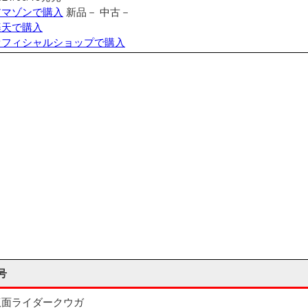
アマゾンで購入
新品－
中古－
楽天で購入
オフィシャルショップで購入
号
仮面ライダークウガ