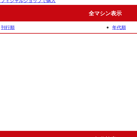
オフィシャルショップで購入
全マシン表示
刊行順
年代順