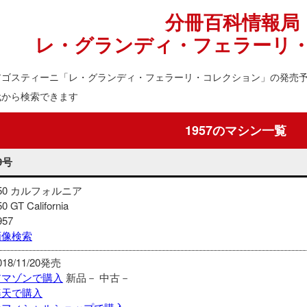
分冊百科情報局
レ・グランディ・フェラーリ
アゴスティーニ「レ・グランディ・フェラーリ・コレクション」の発売
代から検索できます
1957のマシン一覧
9号
50 カルフォルニア
50 GT California
957
画像検索
018/11/20発売
アマゾンで購入
新品－
中古－
楽天で購入