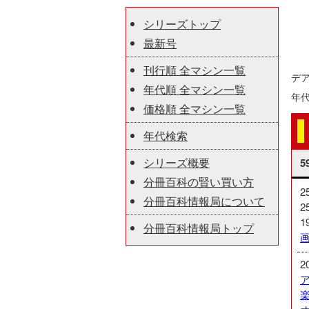
シリーズトップ
最新号
刊行順 全マシン一覧
デ
年代順 全マシン一覧
年
価格順 全マシン一覧
年代検索
シリーズ概要
5
分冊百科の賢い買い方
2
分冊百科情報局について
2
1
分冊百科情報局トップ
2