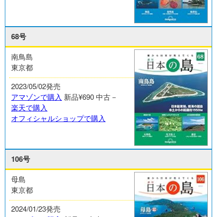
68号
南鳥島
東京都
2023/05/02発売
アマゾンで購入
新品¥690
中古－
楽天で購入
オフィシャルショップで購入
106号
母島
東京都
2024/01/23発売