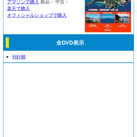
アマゾンで購入
新品－
中古－
楽天で購入
オフィシャルショップで購入
全DVD表示
刊行順