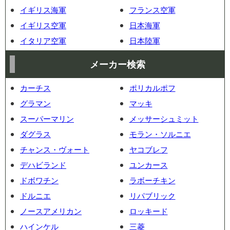
イギリス海軍
フランス空軍
イギリス空軍
日本海軍
イタリア空軍
日本陸軍
メーカー検索
カーチス
ポリカルポフ
グラマン
マッキ
スーパーマリン
メッサーシュミット
ダグラス
モラン・ソルニエ
チャンス・ヴォート
ヤコブレフ
デハビランド
ユンカース
ドボワチン
ラボーチキン
ドルニエ
リパブリック
ノースアメリカン
ロッキード
ハインケル
三菱