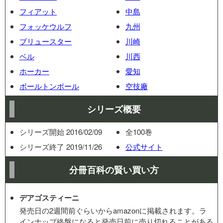
フィアット
中島
フォッケウルフ
九州
ブリュースター
川崎
ベル
川西
ホーカー
愛知
ボールトンポール
空技廠
シリーズ概要
シリーズ開始 2016/02/09
全100巻
シリーズ終了 2019/11/26
公式サイト
分冊百科の賢い買い方
デアゴスティーニ
発売日の2週間前ぐらいからamazonに掲載されます。ラ
インナップ終盤になると発売日前に売り切れることがある