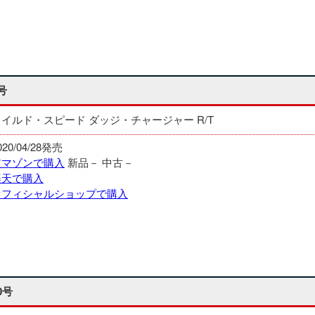
号
ワイルド・スピード ダッジ・チャージャー R/T
020/04/28発売
アマゾンで購入
新品－
中古－
楽天で購入
オフィシャルショップで購入
0号