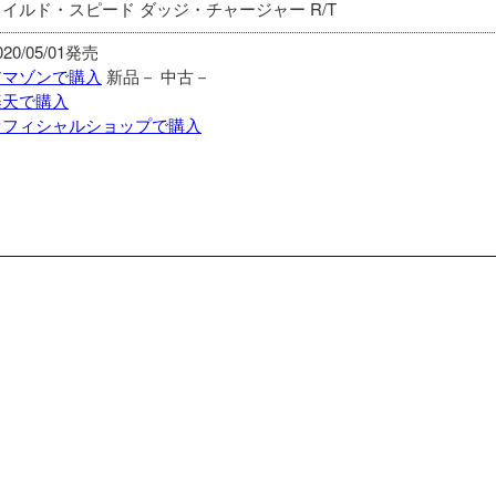
ワイルド・スピード ダッジ・チャージャー R/T
020/05/01発売
アマゾンで購入
新品－
中古－
楽天で購入
オフィシャルショップで購入