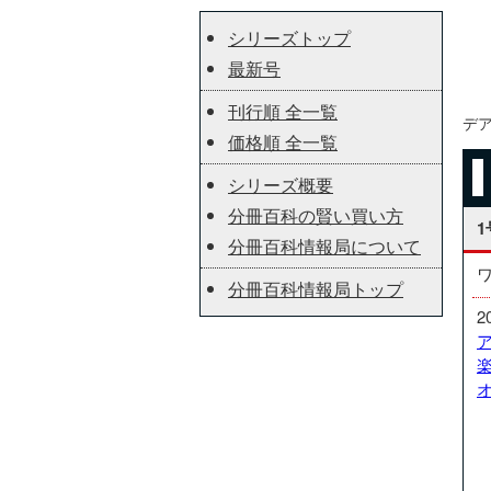
シリーズトップ
最新号
刊行順 全一覧
デ
価格順 全一覧
シリーズ概要
分冊百科の賢い買い方
1
分冊百科情報局について
分冊百科情報局トップ
2