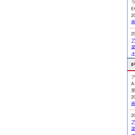
E
2
2
8
A
第
2
2