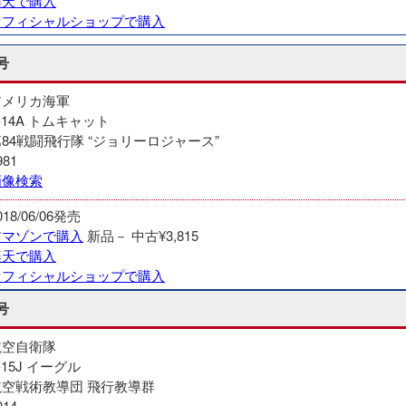
楽天で購入
オフィシャルショップで購入
号
アメリカ海軍
-14A トムキャット
84戦闘飛行隊 “ジョリーロジャース”
981
画像検索
018/06/06発売
アマゾンで購入
新品－
中古¥3,815
楽天で購入
オフィシャルショップで購入
号
航空自衛隊
-15J イーグル
航空戦術教導団 飛行教導群
014