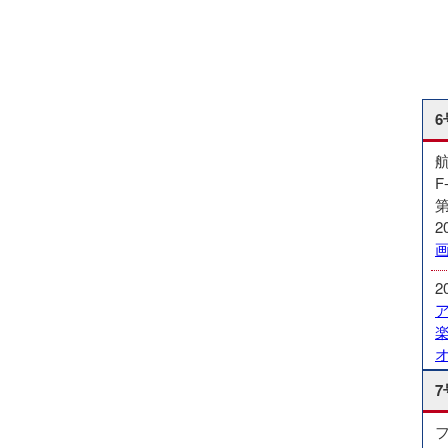
6
F
2
2
7