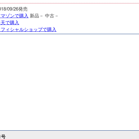
018/09/26発売
アマゾンで購入
新品－
中古－
楽天で購入
オフィシャルショップで購入
1号