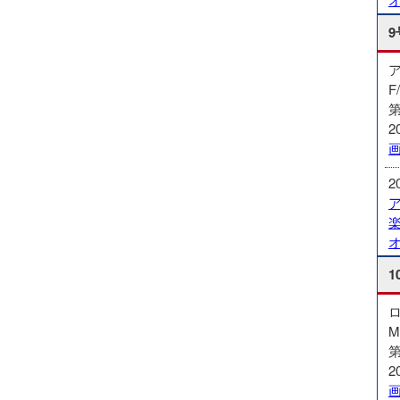
9
F
第
2
2
1
M
第
2