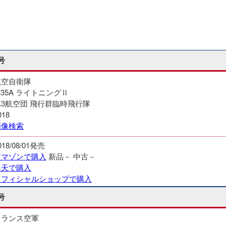
号
航空自衛隊
-35A ライトニングⅡ
第3航空団 飛行群臨時飛行隊
018
画像検索
018/08/01発売
アマゾンで購入
新品－
中古－
楽天で購入
オフィシャルショップで購入
号
フランス空軍