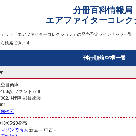
分冊百科情報局
エアファイターコレク
シェット「エアファイターコレクション」の発売予定ラインナップ一覧
から検索できます
刊行順航空機一覧
号
航空自衛隊
-4EJ改 ファントムⅡ
302飛行隊 戦技塗装
001
画像検索
018/05/23発売
アマゾンで購入
新品－
中古－