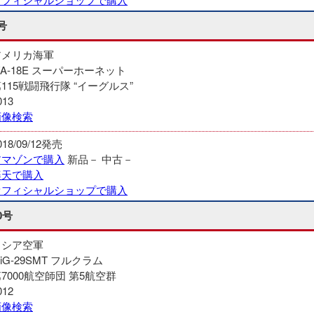
号
アメリカ海軍
/A-18E スーパーホーネット
115戦闘飛行隊 “イーグルス”
013
画像検索
018/09/12発売
アマゾンで購入
新品－
中古－
楽天で購入
オフィシャルショップで購入
0号
ロシア空軍
iG-29SMT フルクラム
7000航空師団 第5航空群
012
画像検索