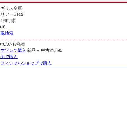
イギリス空軍
リアーGR.9
第1飛行隊
010
画像検索
018/07/18発売
アマゾンで購入
新品－
中古¥1,895
楽天で購入
オフィシャルショップで購入