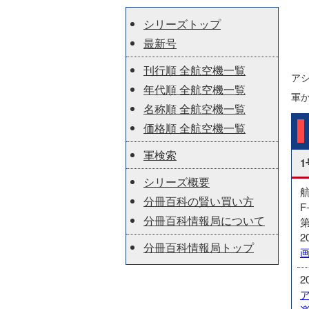
シリーズトップ
最新号
刊行順 全航空機一覧
ア
年代順 全航空機一覧
軍
名称順 全航空機一覧
価格順 全航空機一覧
軍検索
1
シリーズ概要
分冊百科の賢い買い方
F
分冊百科情報局について
第
2
分冊百科情報局トップ
2