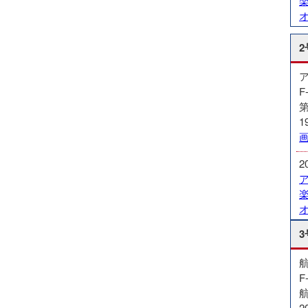
2
F
第
1
2
3
F
2