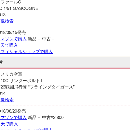
ラファールC
C 1/91 GASCOGNE
013
画像検索
018/08/15発売
アマゾンで購入
新品－
中古－
楽天で購入
オフィシャルショップで購入
号
アメリカ空軍
-10C サンダーボルトⅡ
23戦闘飛行隊 “フライングタイガース”
014
画像検索
018/08/29発売
アマゾンで購入
新品－
中古¥2,800
楽天で購入
オフィシャルショップで購入