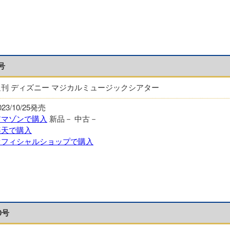
号
週刊 ディズニー マジカルミュージックシアター
023/10/25発売
アマゾンで購入
新品－
中古－
楽天で購入
オフィシャルショップで購入
0号