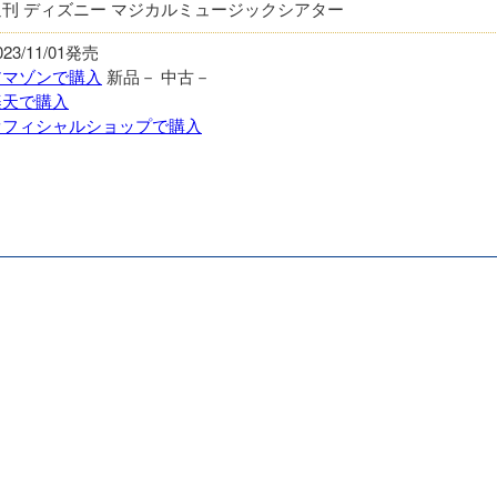
週刊 ディズニー マジカルミュージックシアター
023/11/01発売
アマゾンで購入
新品－
中古－
楽天で購入
オフィシャルショップで購入