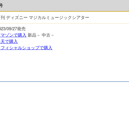
号
週刊 ディズニー マジカルミュージックシアター
023/09/27発売
アマゾンで購入
新品－
中古－
楽天で購入
オフィシャルショップで購入