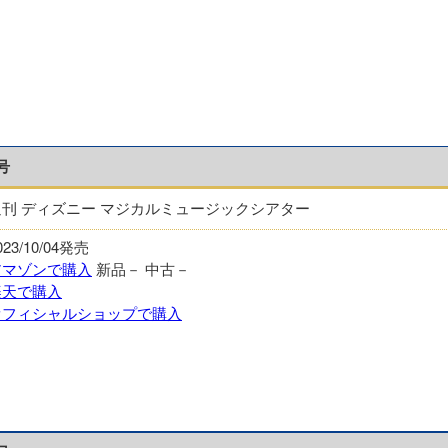
号
週刊 ディズニー マジカルミュージックシアター
023/10/04発売
アマゾンで購入
新品－
中古－
楽天で購入
オフィシャルショップで購入