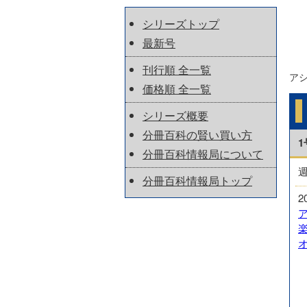
シリーズトップ
最新号
刊行順 全一覧
ア
価格順 全一覧
シリーズ概要
分冊百科の賢い買い方
1
分冊百科情報局について
分冊百科情報局トップ
2