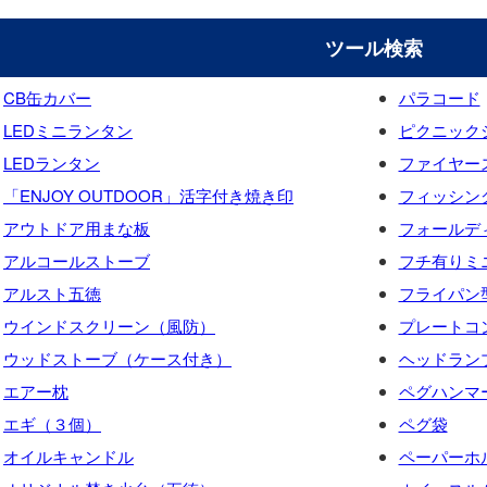
ツール検索
CB缶カバー
パラコード
LEDミニランタン
ピクニック
LEDランタン
ファイヤー
「ENJOY OUTDOOR」活字付き焼き印
フィッシン
アウトドア用まな板
フォールデ
アルコールストーブ
フチ有りミ
アルスト五徳
フライパン
ウインドスクリーン（風防）
プレートコ
ウッドストーブ（ケース付き）
ヘッドラン
エアー枕
ペグハンマ
エギ（３個）
ペグ袋
オイルキャンドル
ペーパーホ