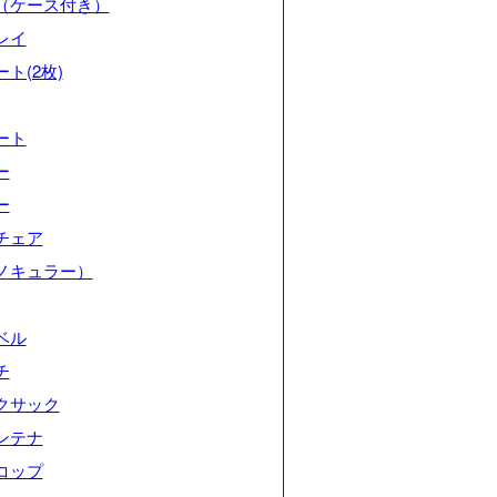
（ケース付き）
レイ
ト(2枚)
ート
ー
ー
チェア
ノキュラー）
ベル
チ
クサック
ンテナ
コップ