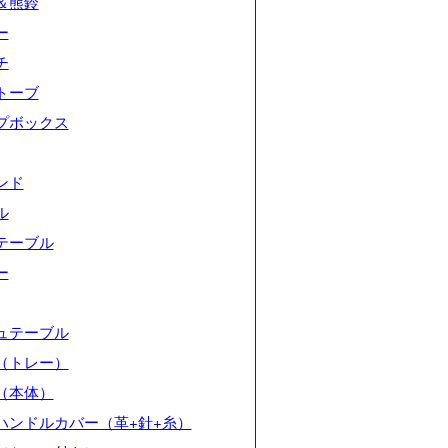
＆熊鈴
ー
チ
トーブ
プボックス
ンド
ル
テーブル
ー
ュテーブル
（トレー）
（本体）
ハンドルカバー（革+針+糸）