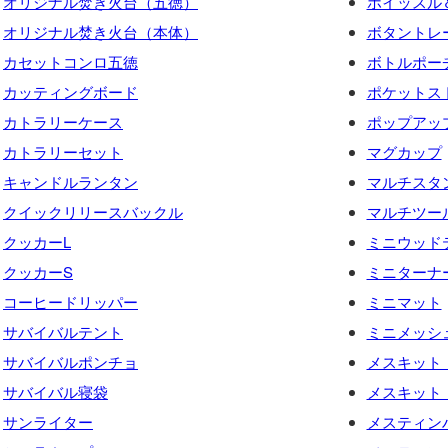
オリジナル焚き火台（五徳）
ホイッスル
オリジナル焚き火台（本体）
ボタントレ
カセットコンロ五徳
ボトルポー
カッティングボード
ポケットス
カトラリーケース
ポップアッ
カトラリーセット
マグカップ
キャンドルランタン
マルチスタ
クイックリリースバックル
マルチツー
クッカーL
ミニウッド
クッカーS
ミニターナ
コーヒードリッパー
ミニマット
サバイバルテント
ミニメッシ
サバイバルポンチョ
メスキット
サバイバル寝袋
メスキット
サンライター
メスティン