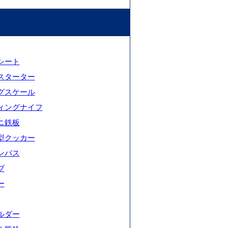
シート
スターター
グスケール
ィングナイフ
ニ鉄板
型クッカー
ンパス
プ
ー
ルダー