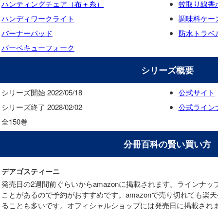
ハンティングチェア（布＋糸）
蚊取り線香
ハンディワークライト
調味料ケー
バーナーパッド
防水トラベ
バーベキューフォーク
シリーズ概要
シリーズ開始 2022/05/18
公式サイト
シリーズ終了 2028/02/02
公式ライン
全150巻
分冊百科の賢い買い方
デアゴスティーニ
発売日の2週間前ぐらいからamazonに掲載されます。ラインナ
ことがあるので予約がおすすめです。amazonで売り切れても楽
ることも多いです。オフィシャルショップには発売日に掲載され