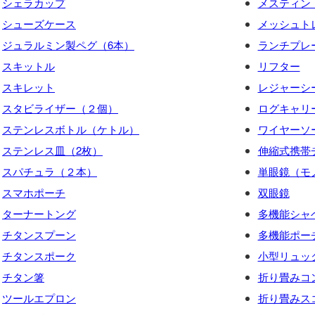
シェラカップ
メスティン
シューズケース
メッシュト
ジュラルミン製ペグ（6本）
ランチプレー
スキットル
リフター
スキレット
レジャーシ
スタビライザー（２個）
ログキャリ
ステンレスボトル（ケトル）
ワイヤーソ
ステンレス皿（2枚）
伸縮式携帯
スパチュラ（２本）
単眼鏡（モ
スマホポーチ
双眼鏡
ターナートング
多機能シャ
チタンスプーン
多機能ポー
チタンスポーク
小型リュッ
チタン箸
折り畳みコ
ツールエプロン
折り畳みス