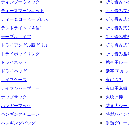
ティンダーウィック
折り畳みバ
ティースプーンキット
折り畳みフ
ティー＆コーヒープレス
折り畳み式
テントライト（４個）
折り畳み式
テーブルナイフ
折り畳み式
トライアングル薪グリル
折り畳み式
トライポッドリング
折り畳み遮
ドライネット
携帯用ルー
ドライバッグ
活字(アルフ
ナイフケース
火ばさみ
ナイフシャープナー
火口用麻紐
ナップサック
火吹き棒
ハンガーフック
焚き火シー
ハンギングチェーン
特製バイン
ハンギングバッグ
耐熱グロー