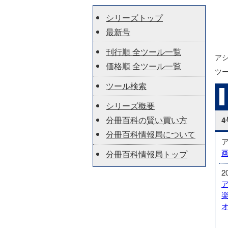
シリーズトップ
最新号
刊行順 全ツール一覧
ア
価格順 全ツール一覧
ツ
ツール検索
シリーズ概要
分冊百科の賢い買い方
4
分冊百科情報局について
分冊百科情報局トップ
2