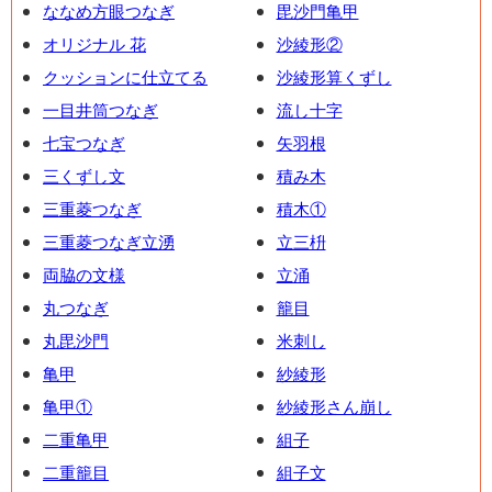
ななめ方眼つなぎ
毘沙門亀甲
オリジナル 花
沙綾形②
クッションに仕立てる
沙綾形算くずし
一目井筒つなぎ
流し十字
七宝つなぎ
矢羽根
三くずし文
積み木
三重菱つなぎ
積木①
三重菱つなぎ立湧
立三枡
両脇の文様
立涌
丸つなぎ
籠目
丸毘沙門
米刺し
亀甲
紗綾形
亀甲①
紗綾形さん崩し
二重亀甲
組子
二重籠目
組子文