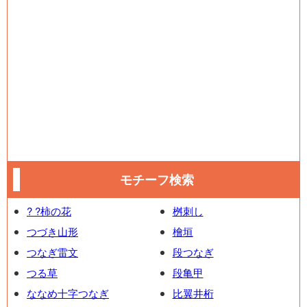
モチーフ検索
? ?柿の花
桝刺し
つづき山形
檜垣
つなぎ雷文
段つなぎ
つる草
段亀甲
ななめ十字つなぎ
比翼井桁