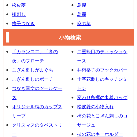
松皮菱
鳥欅
枡刺し
鳥襷
格子つなぎ
麻の葉
小物検索
「カランコエ」「冬の
二重籠目のティッシュケ
夜」のブローチ
ース
こぎん刺しがまぐち
井桁格子のブックカバー
こぎん刺しのポーチ
十字花刺しのキッチンミ
つなぎ雷文のツールケー
トン
ス
変わり鳥襷の巾着バッグ
オリジナル柄のカップス
松皮菱の小物入れ
リーブ
柿の花とこぎん刺しのコ
クリスマスのタペストリ
サージュ
ー
柿の花のキーホルダー