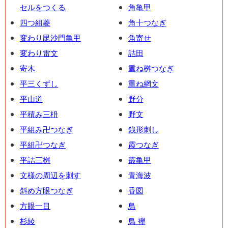
セルをつくる
角亀甲
四つ組菱
角十つなぎ
変わり毘沙門亀甲
角寄せ
変わり雷文
詰田
寄木
重ね桝つなぎ
平三くずし
重ね網文
平山道
野分
平積み三枡
野文
平組み卍つなぎ
銭形刺し
平組卍つなぎ
霞つなぎ
平詰三桝
霰亀甲
文様の周辺を刺す
青海波
斜め方眼つなぎ
香図
方眼一目
鳥
杉綾
鳥 襷