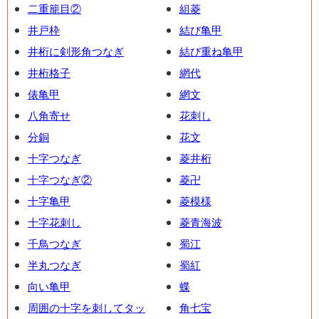
二重籠目②
組菱
井戸枠
結び亀甲
井桁に剣形角つなぎ
結び重ね亀甲
井桁格子
網代
俵亀甲
網文
八角寄せ
花刺し
分銅
花文
十字つなぎ
菱井桁
十字つなぎ②
菱卍
十字亀甲
菱模様
十字花刺し
菱青海波
千鳥つなぎ
蜀江
半丸つなぎ
蜀紅
向い亀甲
蝶
周囲の十字を刺してタッ
角七宝