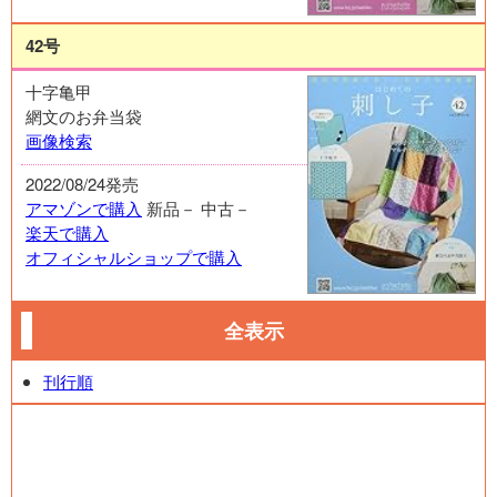
42号
十字亀甲
網文のお弁当袋
画像検索
2022/08/24発売
アマゾンで購入
新品－
中古－
楽天で購入
オフィシャルショップで購入
全表示
刊行順