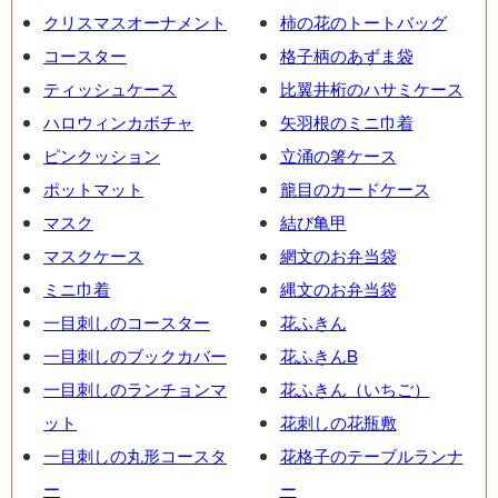
クリスマスオーナメント
柿の花のトートバッグ
コースター
格子柄のあずま袋
ティッシュケース
比翼井桁のハサミケース
ハロウィンカボチャ
矢羽根のミニ巾着
ピンクッション
立涌の箸ケース
ポットマット
籠目のカードケース
マスク
結び亀甲
マスクケース
網文のお弁当袋
ミニ巾着
縄文のお弁当袋
一目刺しのコースター
花ふきん
一目刺しのブックカバー
花ふきんB
一目刺しのランチョンマ
花ふきん（いちご）
ット
花刺しの花瓶敷
一目刺しの丸形コースタ
花格子のテーブルランナ
ー
ー