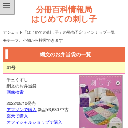
分冊百科情報局
はじめての刺し子
アシェット「はじめての刺し子」の発売予定ラインナップ一覧
モチーフ、小物から検索できます
網文のお弁当袋の一覧
41号
平三くずし
網文のお弁当袋
画像検索
2022/08/10発売
アマゾンで購入
新品¥3,680
中古－
楽天で購入
オフィシャルショップで購入