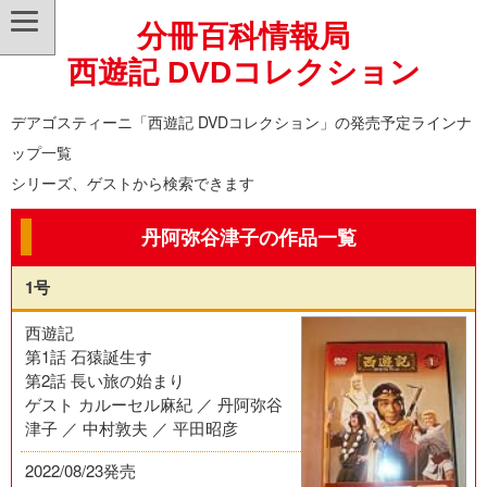
分冊百科情報局
西遊記 DVDコレクション
デアゴスティーニ「西遊記 DVDコレクション」の発売予定ラインナ
ップ一覧
シリーズ、ゲストから検索できます
丹阿弥谷津子の作品一覧
1号
西遊記
第1話 石猿誕生す
第2話 長い旅の始まり
ゲスト カルーセル麻紀 ／ 丹阿弥谷
津子 ／ 中村敦夫 ／ 平田昭彦
2022/08/23発売