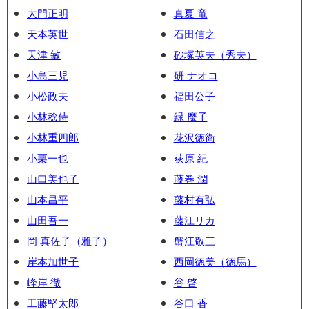
大門正明
真夏 竜
天本英世
石田信之
天津 敏
砂塚英夫（秀夫）
小島三児
研 ナオコ
小松政夫
福田公子
小林稔侍
緑 魔子
小林重四郎
花沢徳衛
小栗一也
荻原 紀
山口美也子
藤巻 潤
山本昌平
藤村有弘
山田吾一
藤江リカ
岡 真佐子（雅子）
蟹江敬三
岸本加世子
西岡徳美（徳馬）
峰岸 徹
谷 啓
工藤堅太郎
谷口 香