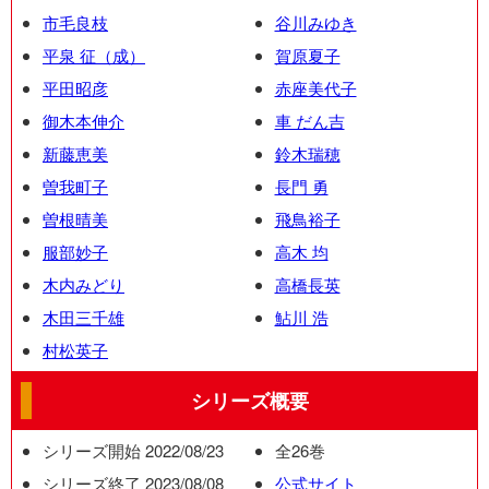
市毛良枝
谷川みゆき
平泉 征（成）
賀原夏子
平田昭彦
赤座美代子
御木本伸介
車 だん吉
新藤恵美
鈴木瑞穂
曽我町子
長門 勇
曽根晴美
飛鳥裕子
服部妙子
高木 均
木内みどり
高橋長英
木田三千雄
鮎川 浩
村松英子
シリーズ概要
シリーズ開始 2022/08/23
全26巻
シリーズ終了 2023/08/08
公式サイト