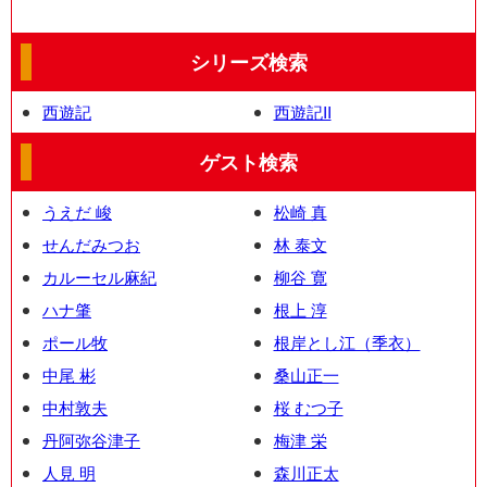
シリーズ検索
西遊記
西遊記II
ゲスト検索
うえだ 峻
松崎 真
せんだみつお
林 泰文
カルーセル麻紀
柳谷 寛
ハナ肇
根上 淳
ポール牧
根岸とし江（季衣）
中尾 彬
桑山正一
中村敦夫
桜 むつ子
丹阿弥谷津子
梅津 栄
人見 明
森川正太