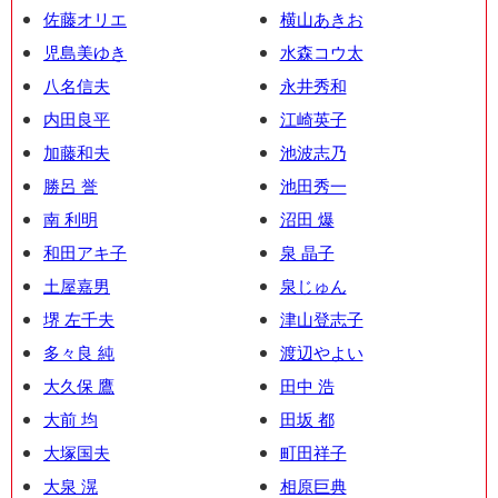
佐藤オリエ
横山あきお
児島美ゆき
水森コウ太
八名信夫
永井秀和
内田良平
江崎英子
加藤和夫
池波志乃
勝呂 誉
池田秀一
南 利明
沼田 爆
和田アキ子
泉 晶子
土屋嘉男
泉じゅん
堺 左千夫
津山登志子
多々良 純
渡辺やよい
大久保 鷹
田中 浩
大前 均
田坂 都
大塚国夫
町田祥子
大泉 滉
相原巨典