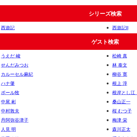
シリーズ検索
西遊記
西遊記II
ゲスト検索
うえだ 峻
松崎 真
せんだみつお
林 泰文
カルーセル麻紀
柳谷 寛
ハナ肇
根上 淳
ポール牧
根岸とし江
中尾 彬
桑山正一
中村敦夫
桜 むつ子
丹阿弥谷津子
梅津 栄
人見 明
森川正太