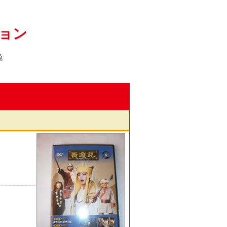
ション
覧