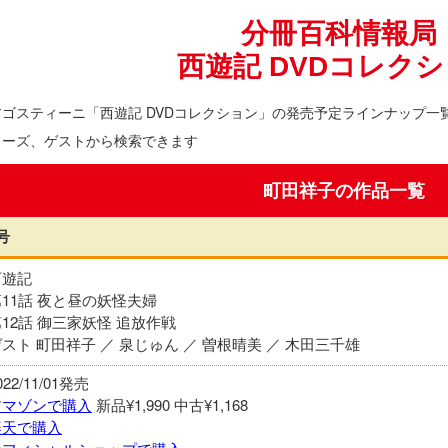
分冊百科情報局
西遊記 DVDコレク
アゴスティーニ「西遊記 DVDコレクション」の発売予定ラインナップ一
リーズ、ゲストから検索できます
町田祥子の作品一覧
号
西遊記
第11話 夜と昼の妖怪夫婦
12話 御三家妖怪 追放作戦
スト 町田祥子 ／ 泉じゅん ／ 曽根晴美 ／ 木田三千雄
022/11/01発売
アマゾンで購入
新品¥1,990
中古¥1,168
楽天で購入