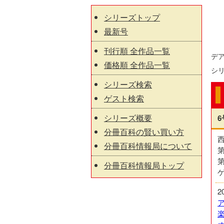
シリーズトップ
最新号
刊行順 全作品一覧
デ
価格順 全作品一覧
シ
シリーズ検索
ゲスト検索
シリーズ概要
6
分冊百科の賢い買い方
分冊百科情報局について
第
分冊百科情報局トップ
ゲ
2