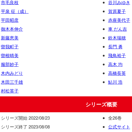
市毛良枝
谷川みゆき
平泉 征（成）
賀原夏子
平田昭彦
赤座美代子
御木本伸介
車 だん吉
新藤恵美
鈴木瑞穂
曽我町子
長門 勇
曽根晴美
飛鳥裕子
服部妙子
高木 均
木内みどり
高橋長英
木田三千雄
鮎川 浩
村松英子
シリーズ概要
シリーズ開始 2022/08/23
全26巻
シリーズ終了 2023/08/08
公式サイト