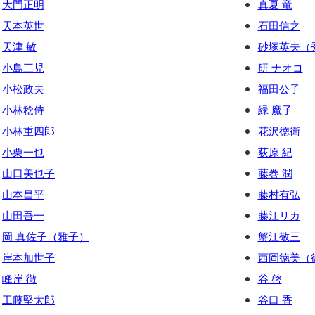
大門正明
真夏 竜
天本英世
石田信之
天津 敏
砂塚英夫（
小島三児
研 ナオコ
小松政夫
福田公子
小林稔侍
緑 魔子
小林重四郎
花沢徳衛
小栗一也
荻原 紀
山口美也子
藤巻 潤
山本昌平
藤村有弘
山田吾一
藤江リカ
岡 真佐子（雅子）
蟹江敬三
岸本加世子
西岡徳美（
峰岸 徹
谷 啓
工藤堅太郎
谷口 香