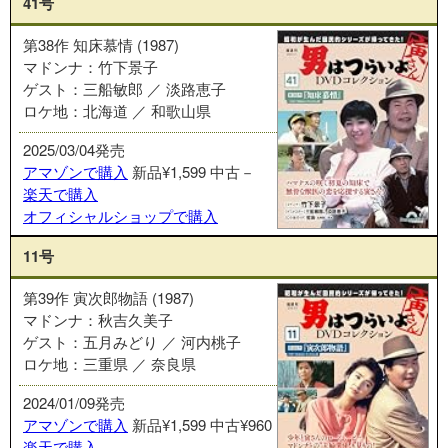
41号
第38作 知床慕情 (1987)
マドンナ：竹下景子
ゲスト：三船敏郎 ／ 淡路恵子
ロケ地：北海道 ／ 和歌山県
2025/03/04発売
アマゾンで購入
新品¥1,599
中古－
楽天で購入
オフィシャルショップで購入
11号
第39作 寅次郎物語 (1987)
マドンナ：秋吉久美子
ゲスト：五月みどり ／ 河内桃子
ロケ地：三重県 ／ 奈良県
2024/01/09発売
アマゾンで購入
新品¥1,599
中古¥960
楽天で購入