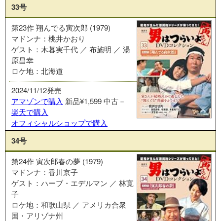
33号
第23作 翔んでる寅次郎 (1979)
マドンナ：桃井かおり
ゲスト：木暮実千代 ／ 布施明 ／ 湯
原昌幸
ロケ地：北海道
2024/11/12発売
アマゾンで購入
新品¥1,599
中古－
楽天で購入
オフィシャルショップで購入
34号
第24作 寅次郎春の夢 (1979)
マドンナ：香川京子
ゲスト：ハーブ・エデルマン ／ 林寛
子
ロケ地：和歌山県 ／ アメリカ合衆
国・アリゾナ州