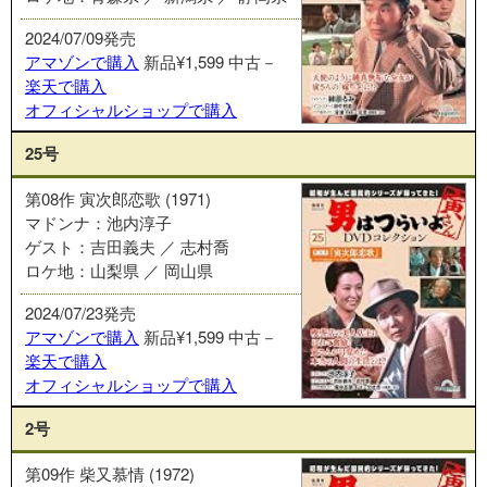
2024/07/09発売
アマゾンで購入
新品¥1,599
中古－
楽天で購入
オフィシャルショップで購入
25号
第08作 寅次郎恋歌 (1971)
マドンナ：池内淳子
ゲスト：吉田義夫 ／ 志村喬
ロケ地：山梨県 ／ 岡山県
2024/07/23発売
アマゾンで購入
新品¥1,599
中古－
楽天で購入
オフィシャルショップで購入
2号
第09作 柴又慕情 (1972)