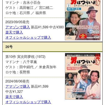
マドンナ：吉永小百合
ゲスト：高田敏江 ／ 宮口精二
ロケ地：石川県 ／ 福井県
2023/09/05発売
アマゾンで購入
新品¥1,599
中古¥380
楽天で購入
オフィシャルショップで購入
26号
第10作 寅次郎夢枕 (1972)
マドンナ：八千草薫
ゲスト：田中絹代 ／ 米倉斉加年
ロケ地：長野県
2024/08/06発売
アマゾンで購入
新品¥1,599
中古¥1,327
楽天で購入
オフィシャルショップで購入