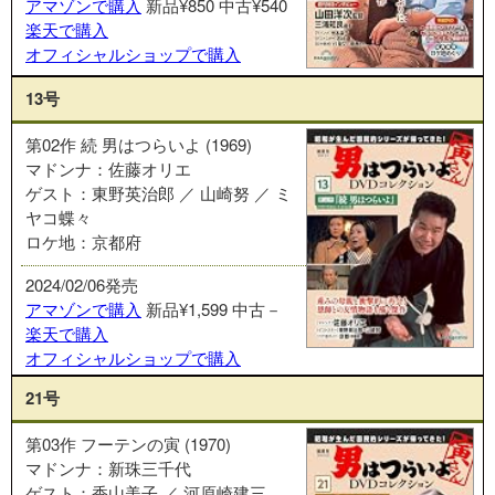
アマゾンで購入
新品¥850
中古¥540
楽天で購入
オフィシャルショップで購入
13号
第02作 続 男はつらいよ (1969)
マドンナ：佐藤オリエ
ゲスト：東野英治郎 ／ 山崎努 ／ ミ
ヤコ蝶々
ロケ地：京都府
2024/02/06発売
アマゾンで購入
新品¥1,599
中古－
楽天で購入
オフィシャルショップで購入
21号
第03作 フーテンの寅 (1970)
マドンナ：新珠三千代
ゲスト：香山美子 ／ 河原崎建三