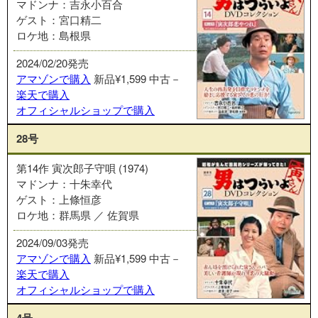
マドンナ：吉永小百合
ゲスト：宮口精二
ロケ地：島根県
2024/02/20発売
アマゾンで購入
新品¥1,599
中古－
楽天で購入
オフィシャルショップで購入
28号
第14作 寅次郎子守唄 (1974)
マドンナ：十朱幸代
ゲスト：上條恒彦
ロケ地：群馬県 ／ 佐賀県
2024/09/03発売
アマゾンで購入
新品¥1,599
中古－
楽天で購入
オフィシャルショップで購入