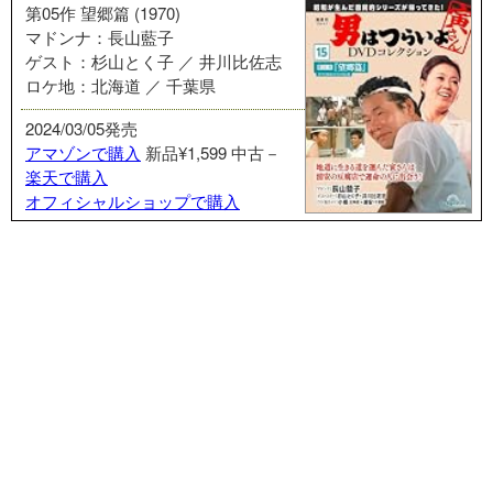
第05作 望郷篇 (1970)
マドンナ：長山藍子
ゲスト：杉山とく子 ／ 井川比佐志
ロケ地：北海道 ／ 千葉県
2024/03/05発売
アマゾンで購入
新品¥1,599
中古－
楽天で購入
オフィシャルショップで購入