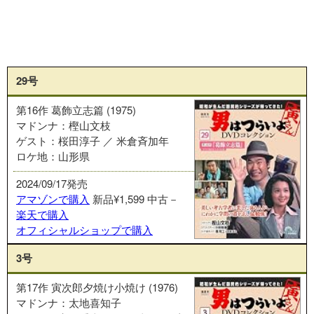
29号
第16作 葛飾立志篇 (1975)
マドンナ：樫山文枝
ゲスト：桜田淳子 ／ 米倉斉加年
ロケ地：山形県
2024/09/17発売
アマゾンで購入
新品¥1,599
中古－
楽天で購入
オフィシャルショップで購入
3号
第17作 寅次郎夕焼け小焼け (1976)
マドンナ：太地喜知子