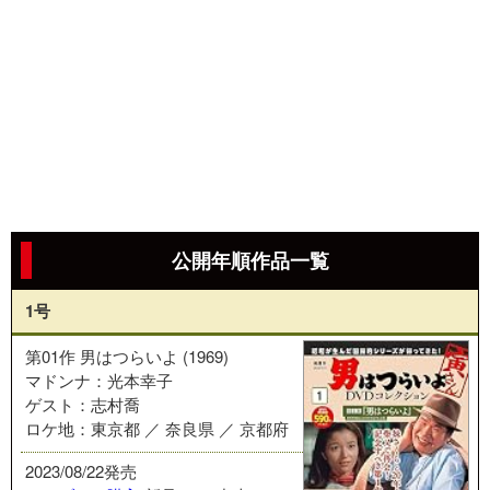
公開年順作品一覧
1号
第01作 男はつらいよ (1969)
マドンナ：光本幸子
ゲスト：志村喬
ロケ地：東京都 ／ 奈良県 ／ 京都府
2023/08/22発売