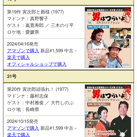
第19作 寅次郎と殿様 (1977)
マドンナ：真野響子
ゲスト：嵐寛寿郎 ／ 三木のり平
ロケ地：愛媛県
2024/04/16発売
アマゾンで購入
新品¥1,599
中古－
楽天で購入
オフィシャルショップで購入
31号
第20作 寅次郎頑張れ！ (1977)
マドンナ：藤村志保
ゲスト：中村雅俊 ／ 大竹しのぶ
ロケ地：長崎県
2024/10/15発売
アマゾンで購入
新品¥1,599
中古－
楽天で購入