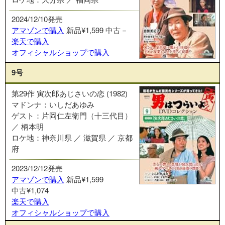
2024/12/10発売
アマゾンで購入
新品¥1,599
中古－
楽天で購入
オフィシャルショップで購入
9号
第29作 寅次郎あじさいの恋 (1982)
マドンナ：いしだあゆみ
ゲスト：片岡仁左衛門（十三代目）
／ 柄本明
ロケ地：神奈川県 ／ 滋賀県 ／ 京都
府
2023/12/12発売
アマゾンで購入
新品¥1,599
中古¥1,074
楽天で購入
オフィシャルショップで購入