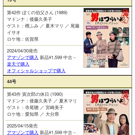
第42作 ぼくの伯父さん (1989)
マドンナ：後藤久美子
ゲスト：檀ふみ ／ 夏木マリ ／ 尾藤
イサオ
ロケ地：佐賀県
2024/04/30発売
アマゾンで購入
新品¥1,599
中古－
楽天で購入
オフィシャルショップで購入
44号
第43作 寅次郎の休日 (1990)
マドンナ：後藤久美子 ／ 夏木マリ
ゲスト：寺尾聰 ／ 宮崎美子
ロケ地：愛知県 ／ 大分県
2025/04/15発売
アマゾンで購入
新品¥1,599
中古－