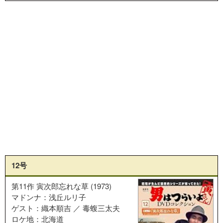
12号
第11作 寅次郎忘れな草 (1973)
マドンナ：浅丘ルリ子
ゲスト：織本順吉 ／ 毒蝮三太夫
ロケ地：北海道