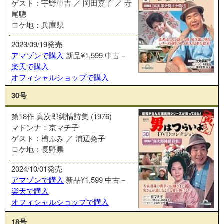
ゲスト：宇野重吉 ／ 岡田嘉子 ／ 寺
尾聰
ロケ地：兵庫県
2023/09/19発売
アマゾンで購入
新品¥1,599
中古－
楽天で購入
オフィシャルショップで購入
30号
第18作 寅次郎純情詩集 (1976)
マドンナ：京マチ子
ゲスト：檀ふみ ／ 浦辺粂子
ロケ地：長野県
2024/10/01発売
アマゾンで購入
新品¥1,599
中古－
楽天で購入
オフィシャルショップで購入
18号