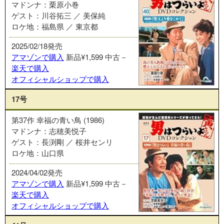
マドンナ：栗原小巻
ゲスト：川谷拓三 ／ 美保純
ロケ地：福島県 ／ 東京都
2025/02/18発売
アマゾンで購入
新品¥1,599
中古－
楽天で購入
オフィシャルショップで購入
17号
第37作 幸福の青い鳥 (1986)
マドンナ：志穂美悦子
ゲスト：長渕剛 ／ 桜井センリ
ロケ地：山口県
2024/04/02発売
アマゾンで購入
新品¥1,599
中古－
楽天で購入
オフィシャルショップで購入