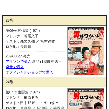
23号
第06作 純情篇 (1971)
マドンナ：若尾文子
ゲスト：森繁久彌 ／ 松村達雄
ロケ地：長崎県
2024/06/25発売
アマゾンで購入
新品¥1,599
中古－
楽天で購入
オフィシャルショップで購入
24号
第07作 奮闘篇 (1971)
マドンナ：榊原るみ
ゲスト：田中邦衛 ／ ミヤコ蝶々
ロケ地：青森県 ／ 新潟県 ／ 静岡県