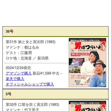
36号
第31作 旅と女と寅次郎 (1983)
マドンナ：都はるみ
ゲスト：江藤潤
ロケ地：北海道 ／ 新潟県
2024/12/24発売
アマゾンで購入
新品¥1,599
中古－
楽天で購入
オフィシャルショップで購入
5号
第32作 口笛を吹く寅次郎 (1983)
マドンナ：竹下景子