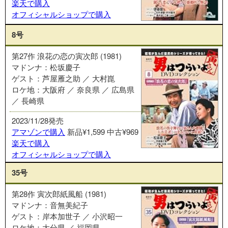
楽天で購入
オフィシャルショップで購入
8号
第27作 浪花の恋の寅次郎 (1981)
マドンナ：松坂慶子
ゲスト：芦屋雁之助 ／ 大村崑
ロケ地：大阪府 ／ 奈良県 ／ 広島県
／ 長崎県
2023/11/28発売
アマゾンで購入
新品¥1,599
中古¥969
楽天で購入
オフィシャルショップで購入
35号
第28作 寅次郎紙風船 (1981)
マドンナ：音無美紀子
ゲスト：岸本加世子 ／ 小沢昭一
ロケ地：大分県 ／ 福岡県