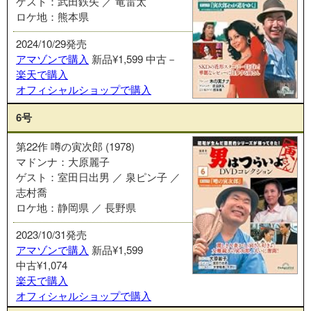
ゲスト：武田鉄矢 ／ 竜雷太
ロケ地：熊本県
2024/10/29発売
アマゾンで購入
新品¥1,599
中古－
楽天で購入
オフィシャルショップで購入
6号
第22作 噂の寅次郎 (1978)
マドンナ：大原麗子
ゲスト：室田日出男 ／ 泉ピン子 ／
志村喬
ロケ地：静岡県 ／ 長野県
2023/10/31発売
アマゾンで購入
新品¥1,599
中古¥1,074
楽天で購入
オフィシャルショップで購入