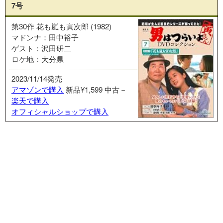
7号
第30作 花も嵐も寅次郎 (1982)
マドンナ：田中裕子
ゲスト：沢田研二
ロケ地：大分県
2023/11/14発売
アマゾンで購入
新品¥1,599
中古－
楽天で購入
オフィシャルショップで購入