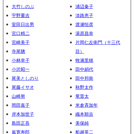
大竹しのぶ
浦辺粂子
宇野重吉
淡路恵子
室田日出男
渡瀬恒彦
宮口精二
湯原昌幸
宮崎美子
片岡仁左衛門（十三代
寺尾聰
目）
小林幸子
牧瀬里穂
小沢昭一
田中絹代
尾美としのり
田中邦衛
尾藤イサオ
秋野太作
山崎努
竜雷太
岡田嘉子
米倉斉加年
岸本加世子
織本順吉
島田正吾
美保純
嵐寛寿郎
船越英二