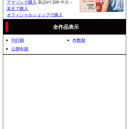
アマゾンで購入
新品¥1,599
中古－
楽天で購入
オフィシャルショップで購入
全作品表示
刊行順
作数順
公開年順