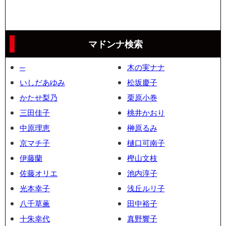
マドンナ検索
─
木の実ナナ
いしだあゆみ
松坂慶子
かたせ梨乃
栗原小巻
三田佳子
桃井かおり
中原理恵
榊原るみ
京マチ子
樋口可南子
伊藤蘭
樫山文枝
佐藤オリエ
池内淳子
光本幸子
浅丘ルリ子
八千草薫
田中裕子
十朱幸代
真野響子