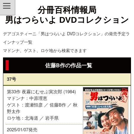
分冊百科情報局
男はつらいよ DVDコレクション
デアゴスティーニ「男はつらいよ DVDコレクション」の発売予定ラ
インナップ一覧
マドンナ、ゲスト、ロケ地から検索できます
佐藤B作の作品一覧
37号
第33作 夜霧にむせぶ寅次郎 (1984)
マドンナ：中原理恵
ゲスト：渡瀬恒彦 ／ 佐藤B作 ／ 秋
野太作
ロケ地：北海道 ／ 岩手県
2025/01/07発売