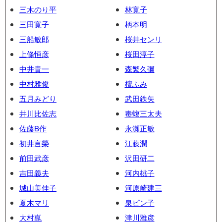
三木のり平
林寛子
三田寛子
柄本明
三船敏郎
桜井センリ
上條恒彦
桜田淳子
中井貴一
森繁久彌
中村雅俊
檀ふみ
五月みどり
武田鉄矢
井川比佐志
毒蝮三太夫
佐藤B作
永瀬正敏
初井言榮
江藤潤
前田武彦
沢田研二
吉田義夫
河内桃子
城山美佳子
河原崎建三
夏木マリ
泉ピン子
大村崑
津川雅彦