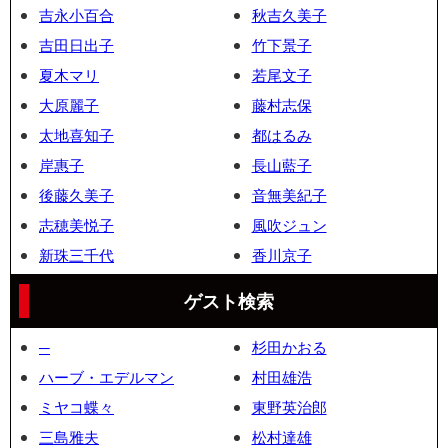
吉永小百合
秋吉久美子
吉田日出子
竹下景子
夏木マリ
若尾文子
大原麗子
藤村志保
太地喜知子
都はるみ
岸惠子
長山藍子
後藤久美子
音無美紀子
志穂美悦子
風吹ジュン
新珠三千代
香川京子
ゲスト検索
─
杉田かおる
ハーブ・エデルマン
村田雄浩
ミヤコ蝶々
東野英治郎
三島雅夫
松村達雄