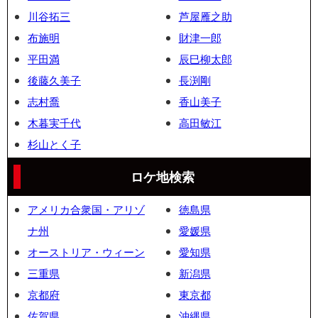
川谷拓三
芦屋雁之助
布施明
財津一郎
平田満
辰巳柳太郎
後藤久美子
長渕剛
志村喬
香山美子
木暮実千代
高田敏江
杉山とく子
ロケ地検索
アメリカ合衆国・アリゾ
徳島県
ナ州
愛媛県
オーストリア・ウィーン
愛知県
三重県
新潟県
京都府
東京都
佐賀県
沖縄県