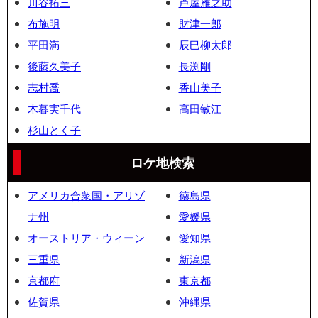
川谷拓三
芦屋雁之助
布施明
財津一郎
平田満
辰巳柳太郎
後藤久美子
長渕剛
志村喬
香山美子
木暮実千代
高田敏江
杉山とく子
ロケ地検索
アメリカ合衆国・アリゾ
徳島県
ナ州
愛媛県
オーストリア・ウィーン
愛知県
三重県
新潟県
京都府
東京都
佐賀県
沖縄県