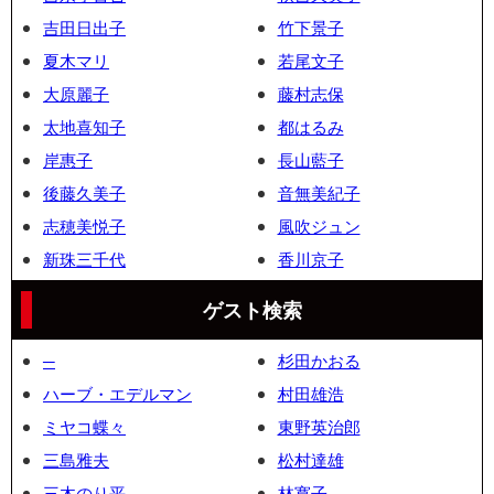
吉田日出子
竹下景子
夏木マリ
若尾文子
大原麗子
藤村志保
太地喜知子
都はるみ
岸惠子
長山藍子
後藤久美子
音無美紀子
志穂美悦子
風吹ジュン
新珠三千代
香川京子
ゲスト検索
─
杉田かおる
ハーブ・エデルマン
村田雄浩
ミヤコ蝶々
東野英治郎
三島雅夫
松村達雄
三木のり平
林寛子