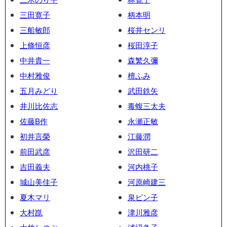
三田寛子
柄本明
三船敏郎
桜井センリ
上條恒彦
桜田淳子
中井貴一
森繁久彌
中村雅俊
檀ふみ
五月みどり
武田鉄矢
井川比佐志
毒蝮三太夫
佐藤B作
永瀬正敏
初井言榮
江藤潤
前田武彦
沢田研二
吉田義夫
河内桃子
城山美佳子
河原崎建三
夏木マリ
泉ピン子
大村崑
津川雅彦