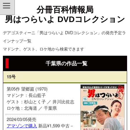
分冊百科情報局
男はつらいよ DVDコレクション
デアゴスティーニ「男はつらいよ DVDコレクション」の発売予定ラ
インナップ一覧
マドンナ、ゲスト、ロケ地から検索できます
千葉県の作品一覧
15号
第05作 望郷篇 (1970)
マドンナ：長山藍子
ゲスト：杉山とく子 ／ 井川比佐志
ロケ地：北海道 ／ 千葉県
2024/03/05発売
アマゾンで購入
新品¥1,599
中古－