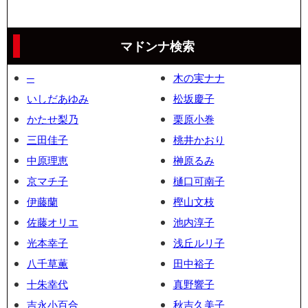
マドンナ検索
─
木の実ナナ
いしだあゆみ
松坂慶子
かたせ梨乃
栗原小巻
三田佳子
桃井かおり
中原理恵
榊原るみ
京マチ子
樋口可南子
伊藤蘭
樫山文枝
佐藤オリエ
池内淳子
光本幸子
浅丘ルリ子
八千草薫
田中裕子
十朱幸代
真野響子
吉永小百合
秋吉久美子