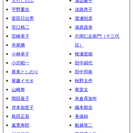
大竹しのぶ
浦辺粂子
宇野重吉
淡路恵子
室田日出男
渡瀬恒彦
宮口精二
湯原昌幸
宮崎美子
片岡仁左衛門（十三代
寺尾聰
目）
小林幸子
牧瀬里穂
小沢昭一
田中絹代
尾美としのり
田中邦衛
尾藤イサオ
秋野太作
山崎努
竜雷太
岡田嘉子
米倉斉加年
岸本加世子
織本順吉
島田正吾
美保純
嵐寛寿郎
船越英二