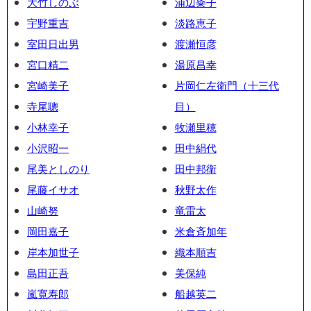
大竹しのぶ
浦辺粂子
宇野重吉
淡路恵子
室田日出男
渡瀬恒彦
宮口精二
湯原昌幸
宮崎美子
片岡仁左衛門（十三代
寺尾聰
目）
小林幸子
牧瀬里穂
小沢昭一
田中絹代
尾美としのり
田中邦衛
尾藤イサオ
秋野太作
山崎努
竜雷太
岡田嘉子
米倉斉加年
岸本加世子
織本順吉
島田正吾
美保純
嵐寛寿郎
船越英二