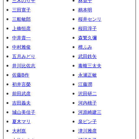
三木のり平
林寛子
三田寛子
柄本明
三船敏郎
桜井センリ
上條恒彦
桜田淳子
中井貴一
森繁久彌
中村雅俊
檀ふみ
五月みどり
武田鉄矢
井川比佐志
毒蝮三太夫
佐藤B作
永瀬正敏
初井言榮
江藤潤
前田武彦
沢田研二
吉田義夫
河内桃子
城山美佳子
河原崎建三
夏木マリ
泉ピン子
大村崑
津川雅彦