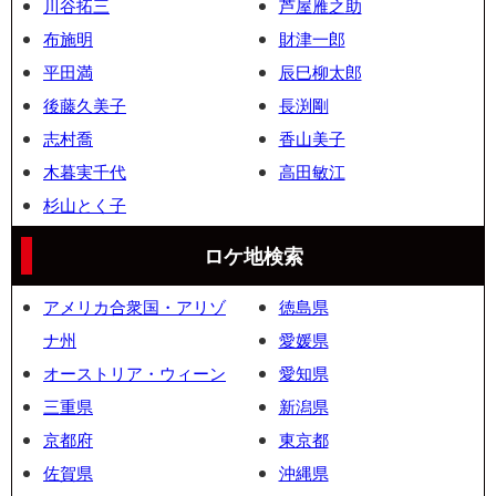
川谷拓三
芦屋雁之助
布施明
財津一郎
平田満
辰巳柳太郎
後藤久美子
長渕剛
志村喬
香山美子
木暮実千代
高田敏江
杉山とく子
ロケ地検索
アメリカ合衆国・アリゾ
徳島県
ナ州
愛媛県
オーストリア・ウィーン
愛知県
三重県
新潟県
京都府
東京都
佐賀県
沖縄県