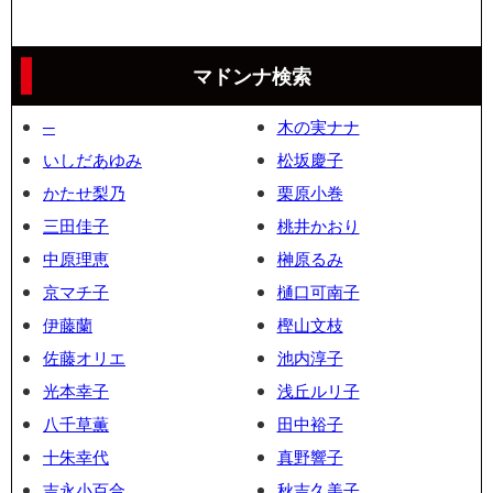
マドンナ検索
─
木の実ナナ
いしだあゆみ
松坂慶子
かたせ梨乃
栗原小巻
三田佳子
桃井かおり
中原理恵
榊原るみ
京マチ子
樋口可南子
伊藤蘭
樫山文枝
佐藤オリエ
池内淳子
光本幸子
浅丘ルリ子
八千草薫
田中裕子
十朱幸代
真野響子
吉永小百合
秋吉久美子