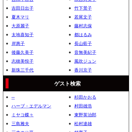
吉田日出子
竹下景子
夏木マリ
若尾文子
大原麗子
藤村志保
太地喜知子
都はるみ
岸惠子
長山藍子
後藤久美子
音無美紀子
志穂美悦子
風吹ジュン
新珠三千代
香川京子
ゲスト検索
─
杉田かおる
ハーブ・エデルマン
村田雄浩
ミヤコ蝶々
東野英治郎
三島雅夫
松村達雄