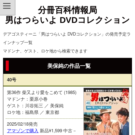
分冊百科情報局
男はつらいよ DVDコレクション
デアゴスティーニ「男はつらいよ DVDコレクション」の発売予定ラ
インナップ一覧
マドンナ、ゲスト、ロケ地から検索できます
美保純の作品一覧
40号
第36作 柴又より愛をこめて (1985)
マドンナ：栗原小巻
ゲスト：川谷拓三 ／ 美保純
ロケ地：福島県 ／ 東京都
2025/02/18発売
アマゾンで購入
新品¥1,599
中古－